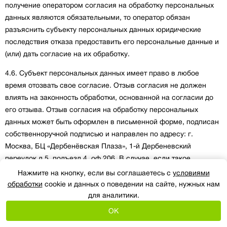
получение оператором согласия на обработку персональных
данных являются обязательными, то оператор обязан
разъяснить субъекту персональных данных юридические
последствия отказа предоставить его персональные данные и
(или) дать согласие на их обработку.
4.6. Субъект персональных данных имеет право в любое
время отозвать свое согласие. Отзыв согласия не должен
влиять на законность обработки, основанной на согласии до
его отзыва. Отзыв согласия на обработку персональных
данных может быть оформлен в письменной форме, подписан
собственноручной подписью и направлен по адресу: г.
Москва, БЦ «Дербенёвская Плаза», 1-й Дербеневский
переулок д.5, подъезд 4, оф.206. В случае, если такое
согласие получено на сайте или в мобильном приложении, то
Нажмите на кнопку, если вы соглашаетесь с
условиями
процедура отзыва согласия аналогична процедуре
обработки
cookie и данных о поведении на сайте, нужных нам
предоставления согласия - отзыв согласия на обработку
для аналитики.
персональных данных может быть направлен путем
OK
направления отзыва согласия на адрес электронной почты: