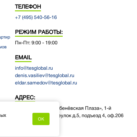
ТЕЛЕФОН
+7 (495) 540-56-16
РЕЖИМ РАБОТЫ:
артир
Пн-Пт: 9:00 - 19:00
мов
EMAIL
info@tesglobal.ru
denis.vasiliev@tesglobal.ru
eldar.samedov@tesglobal.ru
АДРЕС:
г. Москва, БЦ «Дербенёвская Плаза», 1-й
ных
Дербеневский переулок д.5, подъезд 4, оф.206
OK