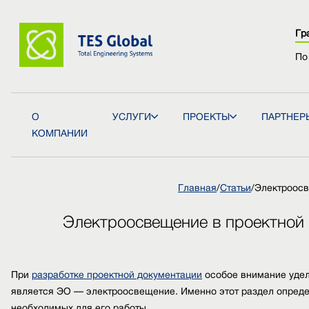
Гр
По
О
УСЛУГИ
ПРОЕКТЫ
ПАРТНЕР
КОМПАНИИ
Главная
/
Статьи
/
Электроосв
Электроосвещение в проектной 
При
разработке проектной документации
особое внимание удел
является ЭО — электроосвещение. Именно этот раздел опреде
необходимых для его работы.