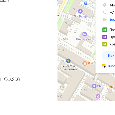
АШЕЙ
, ОФ.206